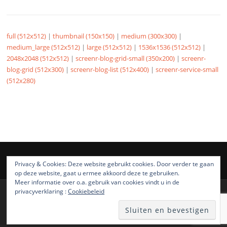
full (512x512)
|
thumbnail (150x150)
|
medium (300x300)
|
medium_large (512x512)
|
large (512x512)
|
1536x1536 (512x512)
|
2048x2048 (512x512)
|
screenr-blog-grid-small (350x200)
|
screenr-
blog-grid (512x300)
|
screenr-blog-list (512x400)
|
screenr-service-small
(512x280)
Privacy & Cookies: Deze website gebruikt cookies. Door verder te gaan
op deze website, gaat u ermee akkoord deze te gebruiken.
Meer informatie over o.a. gebruik van cookies vindt u in de
privacyverklaring :
Cookiebeleid
Auteursrecht © 2026 regiomeeting tilburg. Alle rechten voorbehouden.
Screenr parallax theme
van FameThemes