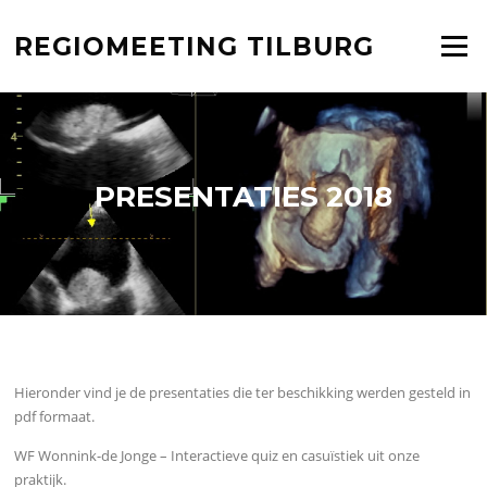
Ga
naar
REGIOMEETING TILBURG
Menu
de
inhoud
PRESENTATIES 2018
Hieronder vind je de presentaties die ter beschikking werden gesteld in
pdf formaat.
WF Wonnink-de Jonge – Interactieve quiz en casuïstiek uit onze
praktijk.