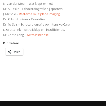
N. van der Meer – Wat klopt er niet?
Dr. A. Teske – Echocardiografie bij sporters.
J. McGhie –
Real-time multiplane imaging
.
Dr. P. Houthuizen – Casuistiek.
Dr. JW Sels – Echocardiografie op Intensive Care.
L. Grutterink – Mitralisklep en -insufficiëntie.
Dr. Ze-Yie Yong –
Mitralisstenose
.
Dit delen:
Delen